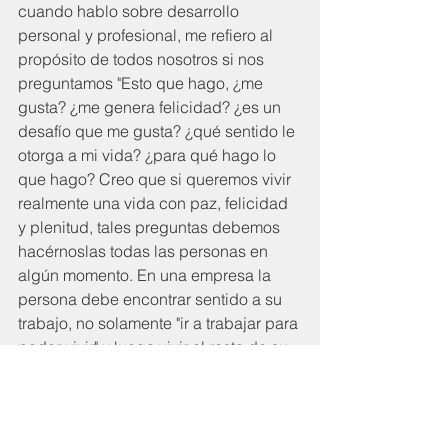
cuando hablo sobre desarrollo 
personal y profesional, me refiero al 
propósito de todos nosotros si nos 
preguntamos "Esto que hago, ¿me 
gusta? ¿me genera felicidad? ¿es un 
desafío que me gusta? ¿qué sentido le 
otorga a mi vida? ¿para qué hago lo 
que hago? Creo que si queremos vivir 
realmente una vida con paz, felicidad 
y plenitud, tales preguntas debemos 
hacérnoslas todas las personas en 
algún momento. En una empresa la 
persona debe encontrar sentido a su 
trabajo, no solamente "ir a trabajar para 
poder vivir" y luego vivir el resto de su 
día/vida. El trabajo es parte de la vida 
y lo comparto como que los problemas 
no se acaban al salir del trabajo, la 
vida es un continuo dentro del tiempo 